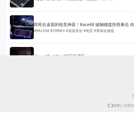
焊死在桌面的电竞神器！Race68 磁轴键盘快剪暴击
#RACE68 #ZIRNEX #桌面美化 #电竞 #客制化键盘
Hiper68—ML｜打字音试听
#ZIRNEX #HIPER68ML #无畏契约 #无畏契约颗秒套 #无畏
礼盒包装的键盘？AYNE 68沉浸式开箱！ 不止有键盘
#zirnex #ayne68 #开箱 #沉浸式 #粉色系
本网站